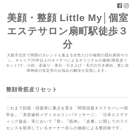
美顔・整顔 Little My│個室
エステサロン扇町駅徒歩３
分
大阪市北区で関西のタレントも集まる女性だけの秘密の隠れ家的サロ
ン。キャリア20年以上のオーナーによるオリジナルの施術(骨筋皮リ
セット)で、小顔・若返り・美白・引き上げ・毛穴の引き締め、更に自
律神経の安定等のお悩みの解決を目指します。
整顔骨筋皮リセット
これまで顔面・頭蓋骨に重点を置き「関西頭蓋オステオパシー医
学会」「美容歯科メディカルリンパマッサージ」「日本エステテ
ィック協会」等において『骨』『筋肉』『皮膚』に関してのライ
センスを取得しているオーナー自らの施術による整顔術です。