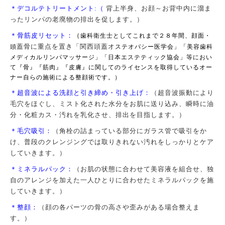
＊デコルテトリートメント:
（
背上半身、お顔～お背中内に溜ま
ったリンパの老廃物の排出を促します。）
＊骨筋皮リセット：
（
歯科衛生士としてこれまで２８年間、顔面・
蓋骨に重点を置き「関西頭蓋オ
頭
ステオパシー医学会」「美容歯科
メディカルリンパマッサージ」「日本エステティック協会」等におい
て『骨』『筋肉』『皮膚』に関してのライセンスを取得しているオー
ナー自らの施術による整顔術です。）
＊超音波による洗顔と引き締め・引き上げ：
（超音波振動により
毛穴をほぐし、ミスト化された水分をお肌に送り込み、
瞬時に油
分・化粧カス・汚れを乳化させ、排出を目指します。）
＊毛穴吸引：
（角栓の詰まっている部分にガラス管で吸引をか
け、普段のクレンジングでは取りきれない汚れをしっかりとケア
していきます。）
＊ミネラルパック：
（お肌の状態に合わせて美容液を組合せ、独
自のアレンジを加えた一人ひとりに合わせたミネラルパックを施
していきます。）
＊整顔：
（顔の各パーツの骨の高さや歪みがある場合整えま
す。）