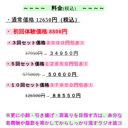
～～～～ 料金
～～～～
(税込)
・通常価格 12650
円（税込）
・ 初回体験価格 8800円
・３回セット価格
３０００円引き！
37950円
→
３４９５０円
・５回セット価格
１２６５０
円引き！
57500
→
５０６００
円
円
・１０回セット価格
３７９５０
円引き！
126500円
→
８８５５０円
※更に小顔・引き揚げ・若返りを目指す方は、余分な
老廃物や脂肪を溶かしてからしっかり流すラジオ波コ