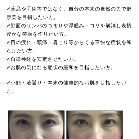
✔︎
薬品や手術等ではなく、自分の本来の自然の力で健
康美を目指したい方。
✔︎
顔面のリンパのつまりや浮腫み・コリを解消し表情
豊かな笑顔を作りたい方。
✔︎
目の疲れ・頭痛・肩こり等からくる不快な症状を和
らげたい方。
✔︎
自律神経を安定させたい方。
✔︎
お肌の気になる症状の緩和を目指したい方。
✔︎
小顔・若返り・本来の健康的なお肌を目指したい
方。