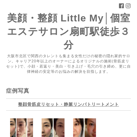
美顔・整顔 Little My│個室
エステサロン扇町駅徒歩３
分
大阪市北区で関西のタレントも集まる女性だけの秘密の隠れ家的サロ
ン。キャリア20年以上のオーナーによるオリジナルの施術(骨筋皮リ
セット)で、小顔・若返り・美白・引き上げ・毛穴の引き締め、更に自
律神経の安定等のお悩みの解決を目指します。
症例写真
整顔骨筋皮リセット・静脈リンパトリートメント