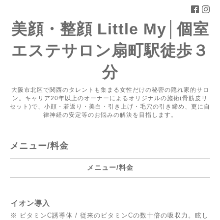
美顔・整顔 Little My│個室
エステサロン扇町駅徒歩３
分
大阪市北区で関西のタレントも集まる女性だけの秘密の隠れ家的サロ
ン。キャリア20年以上のオーナーによるオリジナルの施術(骨筋皮リ
セット)で、小顔・若返り・美白・引き上げ・毛穴の引き締め、更に自
律神経の安定等のお悩みの解決を目指します。
メニュー/料金
メニュー/料金
イオン導入
※ ビタミンC誘導体 / 従来のビタミンCの数十倍の吸収力。眩し